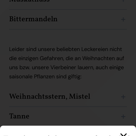
Bittermandeln
Leider sind unsere beliebten Leckereien nicht
die einzigen Gefahren, die an Weihnachten auf
uns bzw. unsere Vierbeiner lauern, auch einige
saisonale Pflanzen sind giftig:
Weihnachtsstern, Mistel
Tanne