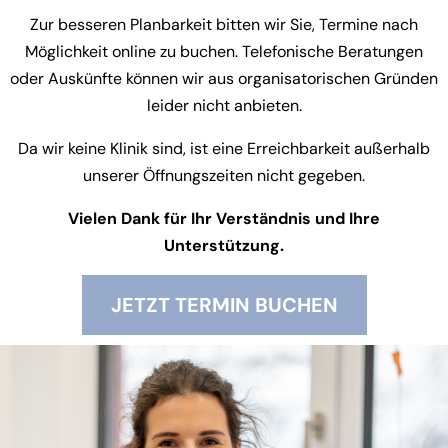
Zur besseren Planbarkeit bitten wir Sie, Termine nach
Frostschutz und Streusalz
: Streusalz
Möglichkeit online zu buchen. Telefonische Beratungen
wird meist mit Ethylenglykol versetzt. Das
oder Auskünfte können wir aus organisatorischen Gründen
kann zu einem tödlichen akuten
leider nicht anbieten.
Nierenversagen führen
Da wir keine Klinik sind, ist eine Erreichbarkeit außerhalb
unserer Öffnungszeiten nicht gegeben.
Einfach teilen
Vielen Dank für Ihr Verständnis und Ihre
Unterstützung.
JETZT TERMIN BUCHEN