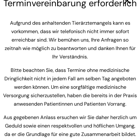
Terminvereinbarung erforderlich
Zudem bitte (vor allem bei Katzen!) auf
folgendes besonders Acht geben:
Aufgrund des anhaltenden Tierärztemangels kann es
vorkommen, dass wir telefonisch nicht immer sofort
Lametta
: fadenförmige Fremdkörper
erreichbar sind. Wir bemühen uns, Ihre Anfragen so
können dazu führen, dass sich der Darm
zeitnah wie möglich zu beantworten und danken Ihnen für
Ihr Verständnis.
durch seine natürliche Peristaltik am
Lametta „aufzwirbelt“ und so zu einem
Bitte beachten Sie, dass Termine ohne medizinische
lebensgefährlichen Darmverschluss
Dringlichkeit nicht in jedem Fall am selben Tag angeboten
führen
werden können. Um eine sorgfältige medizinische
Versorgung sicherzustellen, haben die bereits in der Praxis
Brennende Kerzen
anwesenden Patientinnen und Patienten Vorrang.
Duftöle
Aus gegebenen Anlass ersuchen wir Sie daher herzlich um
Jegliche Kleinteilige Dekoration
:
Geduld sowie einen respektvollen und höflichen Umgang,
da er die Grundlage für eine gute Zusammenarbeit bildet.
Fremdkörpergefahr!