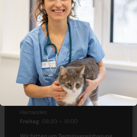
Unsere Öffnungszeiten
Telefonzeiten täglich von 09:00 Uhr
bis 30 Minuten vor
Ordinationsschluss.
Montag
: 08:30 – 17:00
Dienstag
: 08:30 – 15:00
Mittwoch
: 08:30 – 15:00
Donnerstag:
08:30 – 14:30 Mag.
Hernandez
Freitag
: 08:30 – 15:00
Wir bitten um Terminvereinbarung.